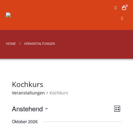
0
HOME
VERANSTALTUNGEN
Kochkurs
Veranstaltungen
Kochkurs
Anstehend
Veran
Ansic
Liste
Ansic
Datum
Navig
Oktober 2026
wählen.
Navig