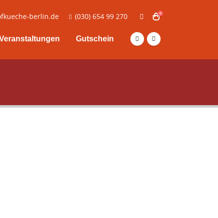
0
fkueche-berlin.de
(030) 654 99 270
Veranstaltungen
Gutschein