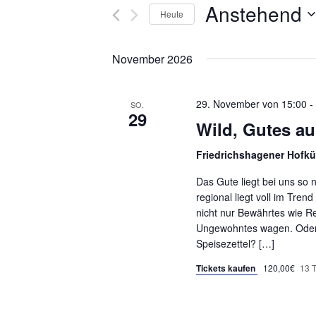
Anstehend
Heute
Datum
wählen.
November 2026
29. November von 15:00
SO.
29
Wild, Gutes a
Friedrichshagener Hofk
Das Gute liegt bei uns so 
regional liegt voll im Tre
nicht nur Bewährtes wie Re
Ungewohntes wagen. Oder w
Speisezettel? […]
Tickets kaufen
120,00€
13 T