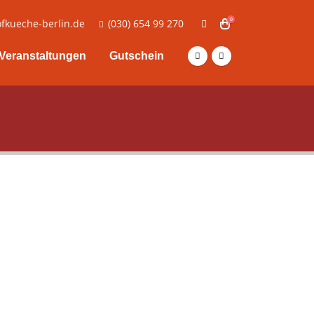
0
fkueche-berlin.de
(030) 654 99 270
Veranstaltungen
Gutschein