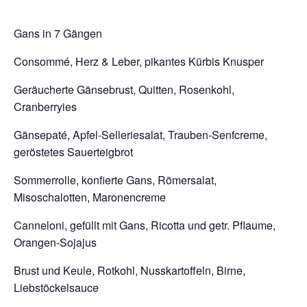
Gans in 7 Gängen
Consommé, Herz & Leber, pikantes Kürbis Knusper
Geräucherte Gänsebrust, Quitten, Rosenkohl,
Cranberryies
Gänsepaté, Apfel-Selleriesalat, Trauben-Senfcreme,
geröstetes Sauerteigbrot
Sommerrolle, konfierte Gans, Römersalat,
Misoschalotten, Maronencreme
Canneloni, gefüllt mit Gans, Ricotta und getr. Pflaume,
Orangen-Sojajus
Brust und Keule, Rotkohl, Nusskartoffeln, Birne,
Liebstöckelsauce