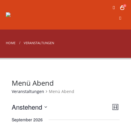
0
HOME
VERANSTALTUNGEN
Menü Abend
Veranstaltungen
Menü Abend
Anstehend
Veran
Ansic
Liste
Ansic
Datum
Navig
September 2026
wählen.
Navig