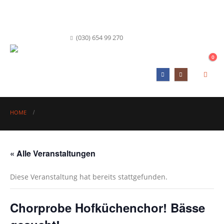
info@hofkueche-berlin.de
(030) 654 99 270
0
HOME
« Alle Veranstaltungen
Diese Veranstaltung hat bereits stattgefunden.
Chorprobe Hofküchenchor! Bässe