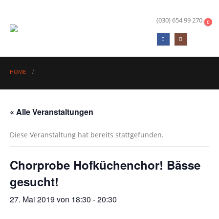
info@hofkueche-berlin.de
(030) 654 99 270
0
HOME
« Alle Veranstaltungen
Diese Veranstaltung hat bereits stattgefunden.
Chorprobe Hofküchenchor! Bässe
gesucht!
27. Mai 2019 von 18:30
-
20:30