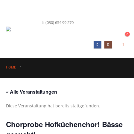
info@hofkueche-berlin.de
(030) 654 99 270
0
HOME
« Alle Veranstaltungen
Diese Veranstaltung hat bereits stattgefunden.
Chorprobe Hofküchenchor! Bässe