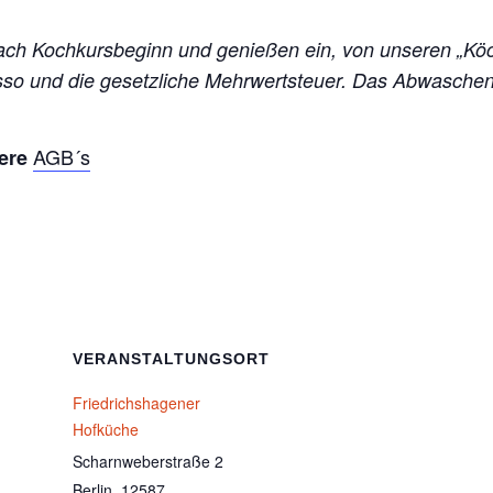
ch Kochkursbeginn und genießen ein, von unseren „Kö
esso und die gesetzliche Mehrwertsteuer. Das Abwasch
AGB´s
sere
VERANSTALTUNGSORT
Friedrichshagener
Hofküche
Scharnweberstraße 2
Berlin
,
12587