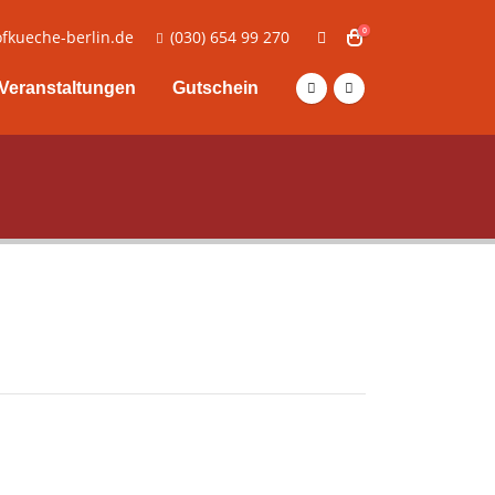
0
fkueche-berlin.de
(030) 654 99 270
Veranstaltungen
Gutschein