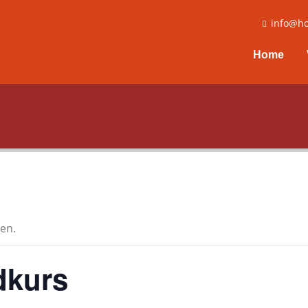
info@ho
Home
en.
dkurs