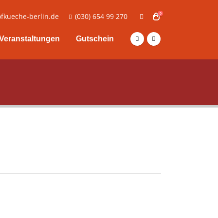
0
fkueche-berlin.de
(030) 654 99 270
Veranstaltungen
Gutschein