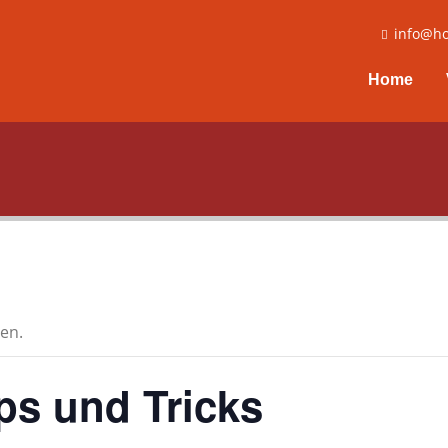
info@ho
Home
en.
s und Tricks