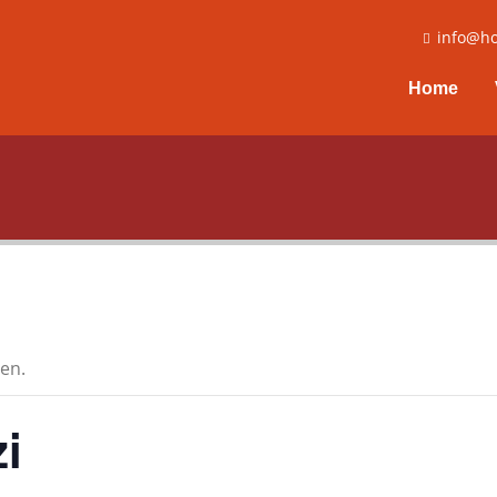
info@ho
Home
en.
i