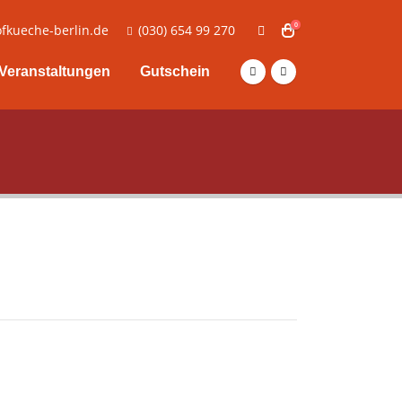
0
fkueche-berlin.de
(030) 654 99 270
Veranstaltungen
Gutschein