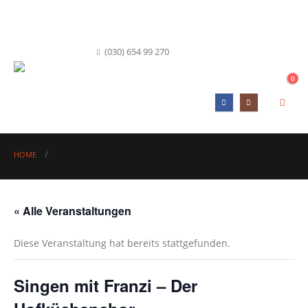
info@hofkueche-berlin.de
(030) 654 99 270
0
HOME
« Alle Veranstaltungen
Diese Veranstaltung hat bereits stattgefunden.
Singen mit Franzi – Der