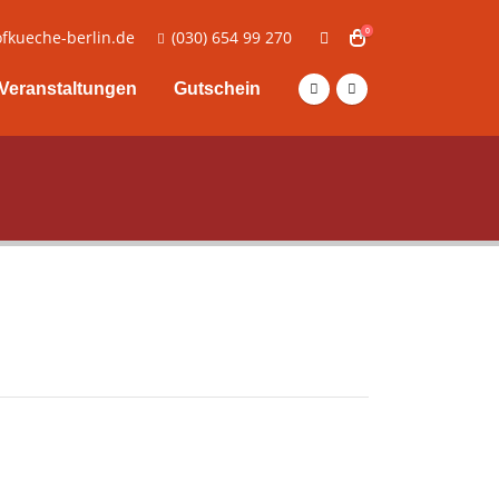
0
fkueche-berlin.de
(030) 654 99 270
Veranstaltungen
Gutschein