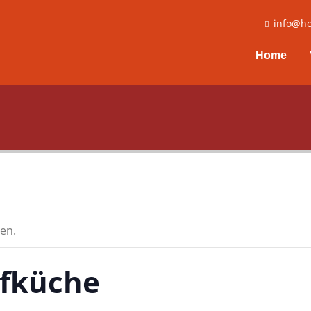
info@ho
Home
en.
ofküche