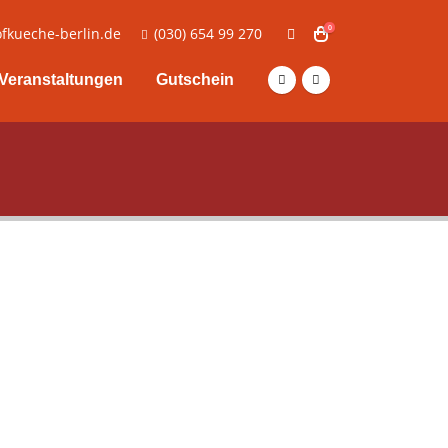
0
fkueche-berlin.de
(030) 654 99 270
Veranstaltungen
Gutschein