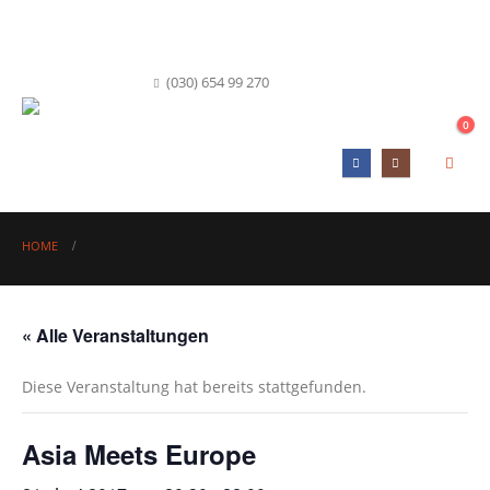
info@hofkueche-berlin.de
(030) 654 99 270
0
HOME
« Alle Veranstaltungen
Diese Veranstaltung hat bereits stattgefunden.
Asia Meets Europe