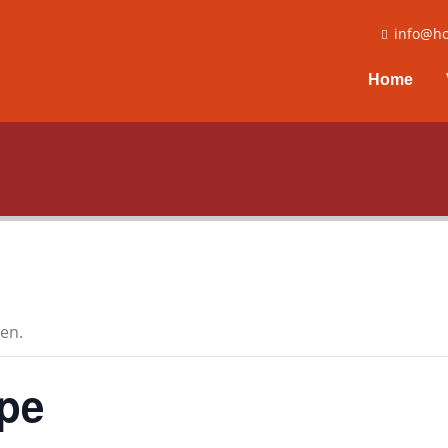
info@ho
Home
en.
pe