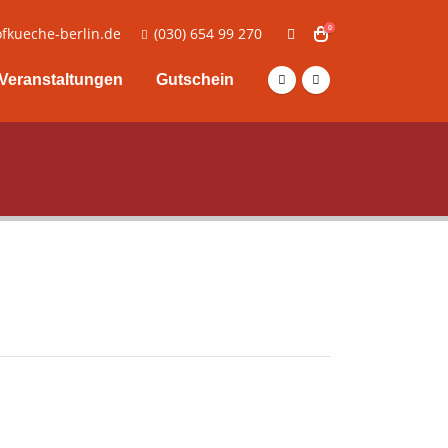
0
fkueche-berlin.de
(030) 654 99 270
Veranstaltungen
Gutschein