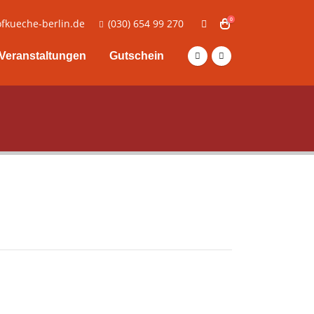
0
fkueche-berlin.de
(030) 654 99 270
Veranstaltungen
Gutschein