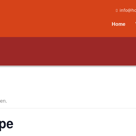
info@ho
Home
en.
pe