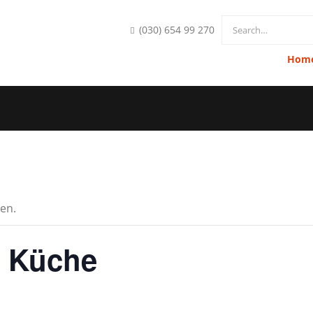
nfo@hofkueche-berlin.de
(030) 654 99 270
Hom
en.
e Küche