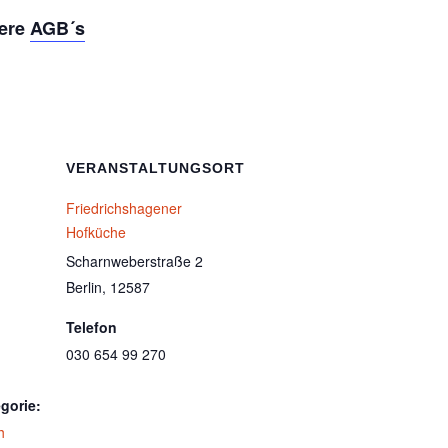
sere
AGB´s
VERANSTALTUNGSORT
Friedrichshagener
Hofküche
Scharnweberstraße 2
Berlin
,
12587
Telefon
030 654 99 270
gorie:
h