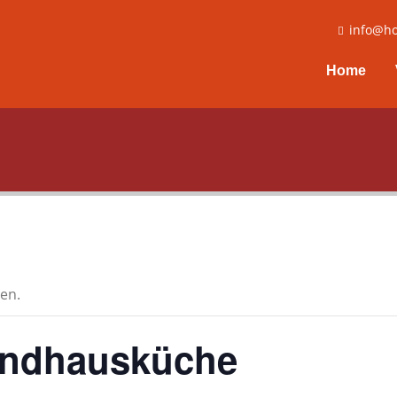
info@ho
Home
en.
andhausküche