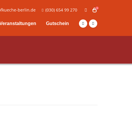
0
fkueche-berlin.de
(030) 654 99 270
Veranstaltungen
Gutschein