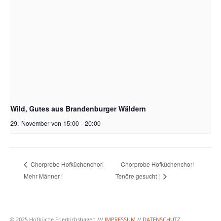
Wild, Gutes aus Brandenburger Wäldern
29. November von 15:00
-
20:00
Chorprobe Hofküchenchor!
Chorprobe Hofküchenchor!
Mehr Männer !
Tenöre gesucht !
© 2025 Hofküche Friedrichshagen ///
IMPRESSUM
//
DATENSCHUTZ