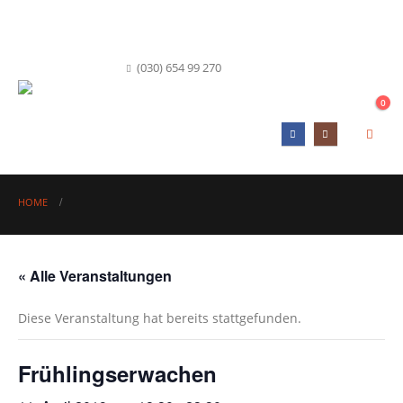
info@hofkueche-berlin.de
(030) 654 99 270
0
HOME
« Alle Veranstaltungen
Diese Veranstaltung hat bereits stattgefunden.
Frühlingserwachen