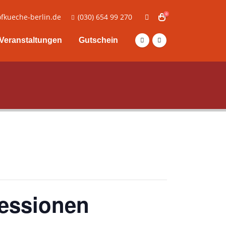
0
fkueche-berlin.de
(030) 654 99 270
Veranstaltungen
Gutschein
essionen