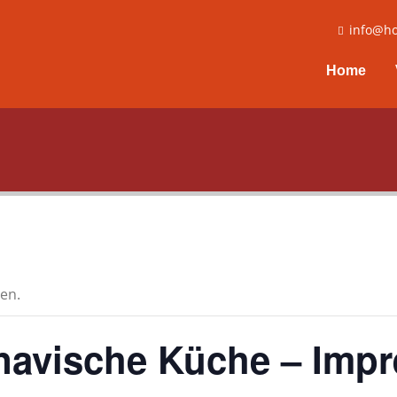
info@ho
Home
en.
navische Küche – Impr