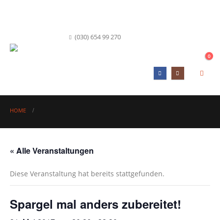
info@hofkueche-berlin.de
(030) 654 99 270
0
HOME
« Alle Veranstaltungen
Diese Veranstaltung hat bereits stattgefunden.
Spargel mal anders zubereitet!