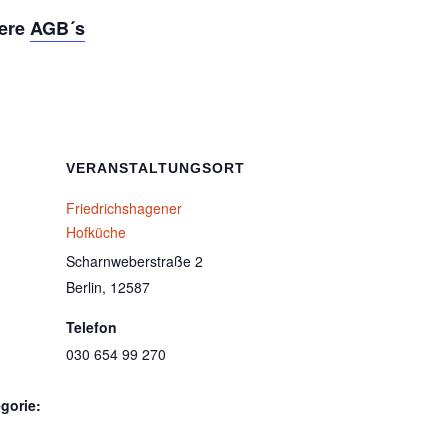
sere
AGB´s
VERANSTALTUNGSORT
Friedrichshagener
Hofküche
Scharnweberstraße 2
Berlin
,
12587
Telefon
030 654 99 270
gorie: