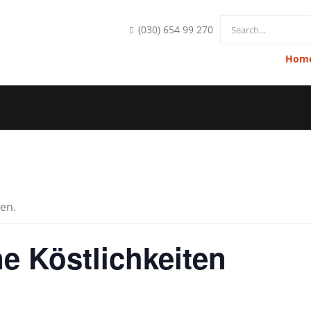
nfo@hofkueche-berlin.de
(030) 654 99 270
Hom
en.
ne Köstlichkeiten