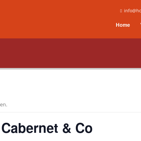
info@ho
Home
en.
 Cabernet & Co