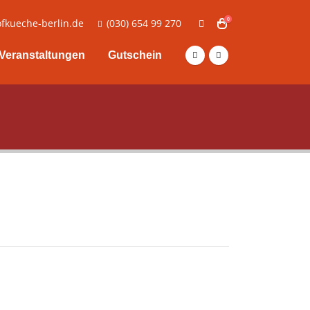
0
fkueche-berlin.de
(030) 654 99 270
Veranstaltungen
Gutschein