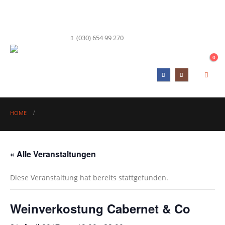
info@hofkueche-berlin.de
(030) 654 99 270
0
HOME
« Alle Veranstaltungen
Diese Veranstaltung hat bereits stattgefunden.
Weinverkostung Cabernet & Co