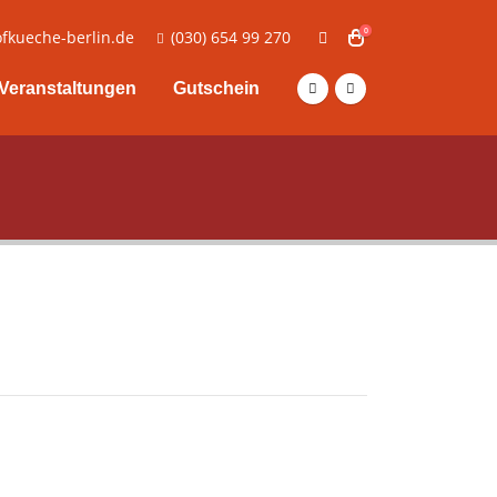
0
fkueche-berlin.de
(030) 654 99 270
Veranstaltungen
Gutschein