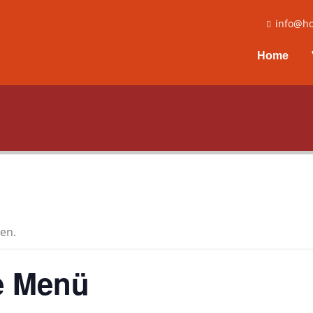
info@ho
Home
en.
e Menü