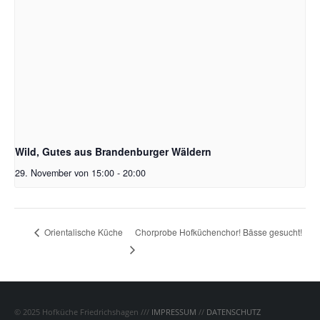
Wild, Gutes aus Brandenburger Wäldern
29. November von 15:00
-
20:00
Chorprobe Hofküchenchor! Bässe gesucht!
Orientalische Küche
© 2025 Hofküche Friedrichshagen ///
IMPRESSUM
//
DATENSCHUTZ