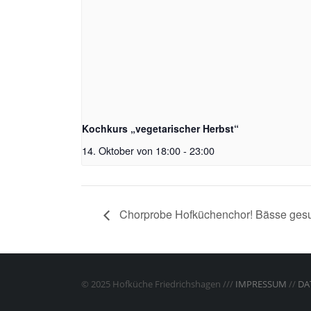
Kochkurs „vegetarischer Herbst“
14. Oktober von 18:00
-
23:00
Chorprobe Hofküchenchor! Bässe gesu
© 2025 Hofküche Friedrichshagen ///
IMPRESSUM
//
DA