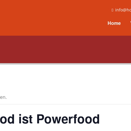
info@ho
Home
en.
od ist Powerfood