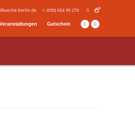
0
fkueche-berlin.de
(030) 654 99 270
Veranstaltungen
Gutschein