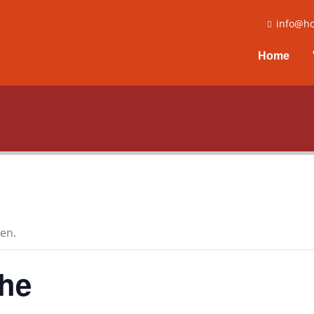
info@ho
Home
en.
che