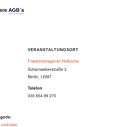
sere
AGB´s
VERANSTALTUNGSORT
Friedrichshagener Hofküche
Scharnweberstraße 2
Berlin
,
12587
Telefon
030 654 99 270
gorie:
h und/oder