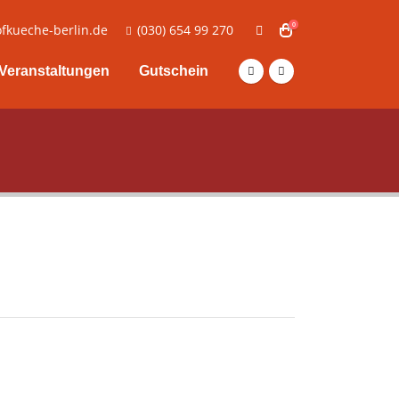
0
fkueche-berlin.de
(030) 654 99 270
Veranstaltungen
Gutschein