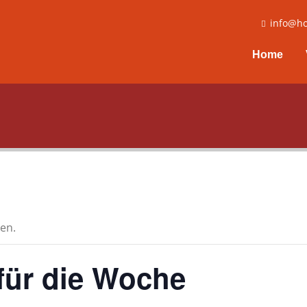
info@ho
Home
en.
für die Woche