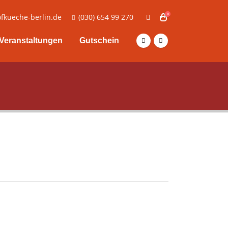
0
fkueche-berlin.de
(030) 654 99 270
Veranstaltungen
Gutschein