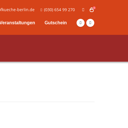
0
fkueche-berlin.de
(030) 654 99 270
Veranstaltungen
Gutschein