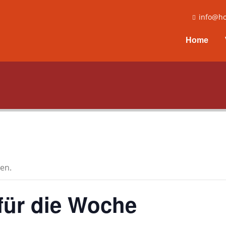
info@ho
Home
en.
für die Woche