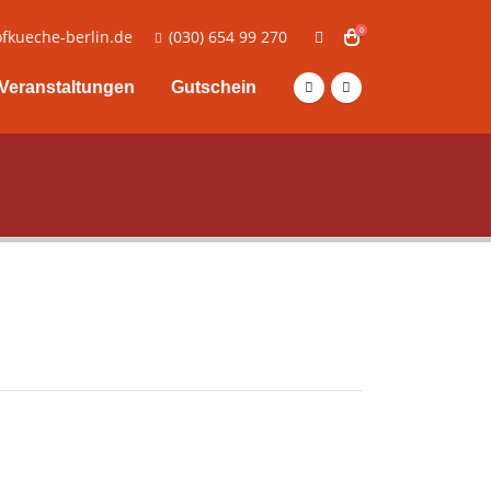
0
fkueche-berlin.de
(030) 654 99 270
Veranstaltungen
Gutschein