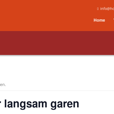
info@ho
Home
en.
r langsam garen