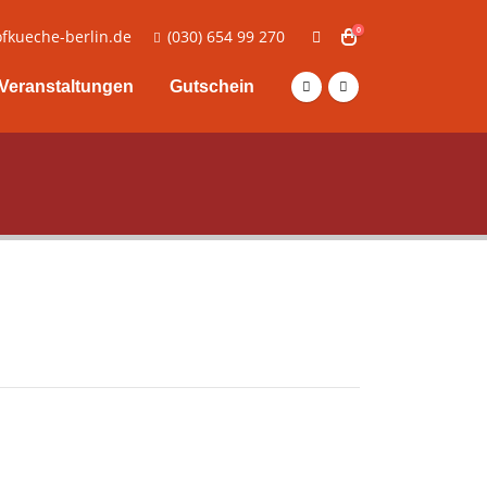
0
fkueche-berlin.de
(030) 654 99 270
Veranstaltungen
Gutschein