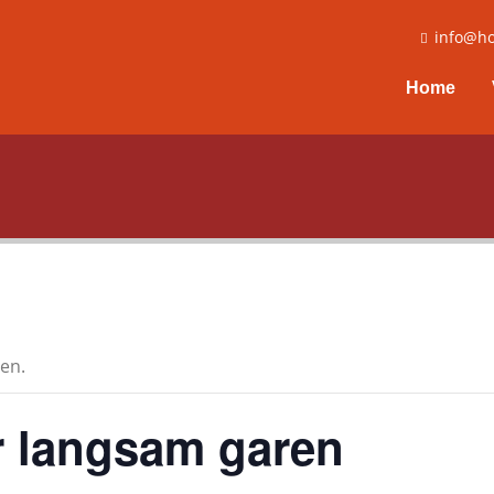
info@ho
Home
en.
r langsam garen