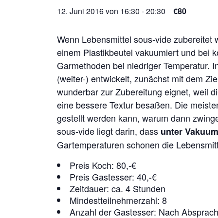
12. Juni 2016 von 16:30
-
20:30
€80
Wenn Lebensmittel sous-vide zubereitet w
einem Plastikbeutel vakuumiert und bei k
Garmethoden bei niedriger Temperatur. 
(weiter-) entwickelt, zunächst mit dem Zi
wunderbar zur Zubereitung eignet, weil d
eine bessere Textur besaßen. Die meist
gestellt werden kann, warum dann zwinge
sous-vide liegt darin, dass
unter Vakuum 
Gartemperaturen schonen die Lebensmittel
Preis Koch: 80,-€
Preis Gastesser: 40,-€
Zeitdauer: ca. 4 Stunden
Mindestteilnehmerzahl: 8
Anzahl der Gastesser: Nach Absprac