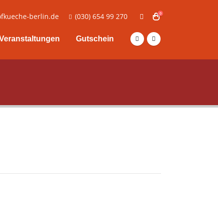
0
fkueche-berlin.de
(030) 654 99 270
Veranstaltungen
Gutschein