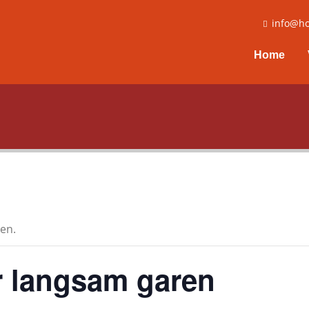
info@ho
Home
en.
r langsam garen