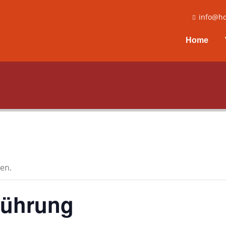
info@ho
Home
en.
rführung