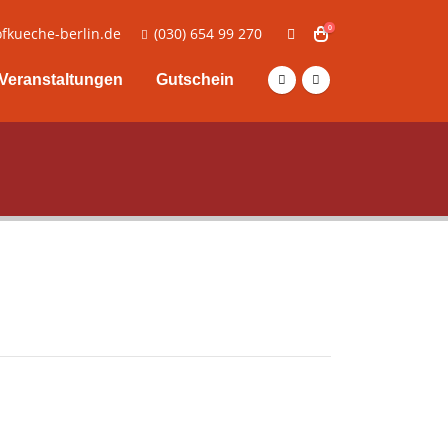
0
fkueche-berlin.de
(030) 654 99 270
Veranstaltungen
Gutschein