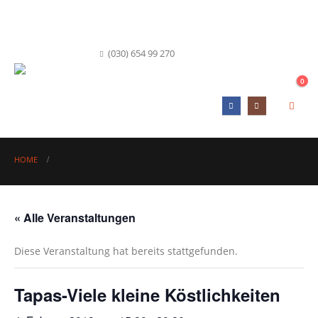
info@hofkueche-berlin.de
(030) 654 99 270
0
HOME
« Alle Veranstaltungen
Diese Veranstaltung hat bereits stattgefunden.
Tapas-Viele kleine Köstlichkeiten