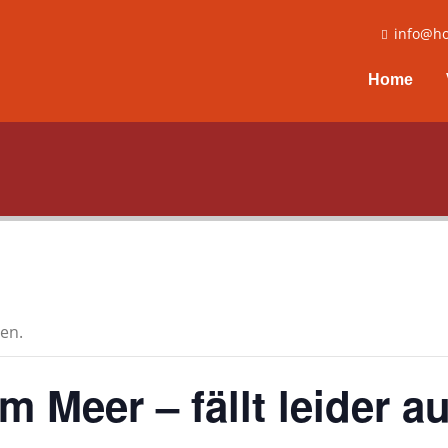
info@ho
Home
en.
m Meer – fällt leider a