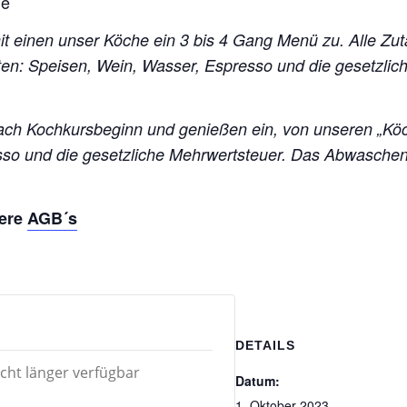
he
mit einen unser Köche ein 3 bis 4 Gang Menü zu. Alle Zu
halten: Speisen, Wein, Wasser, Espresso und die gesetz
h Kochkursbeginn und genießen ein, von unseren „Köc
esso und die gesetzliche Mehrwertsteuer. Das Abwasch
sere
AGB´s
DETAILS
icht länger verfügbar
Datum:
1. Oktober 2023