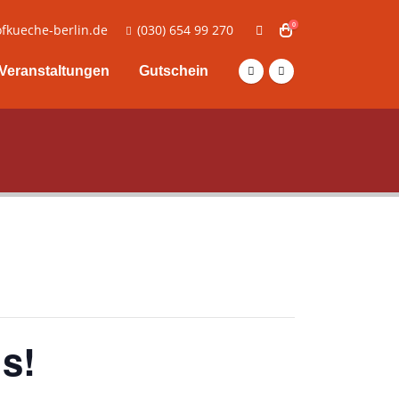
0
fkueche-berlin.de
(030) 654 99 270
Veranstaltungen
Gutschein
us!