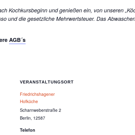
ch Kochkursbeginn und genießen ein, von unseren „Kö
esso und die gesetzliche Mehrwertsteuer. Das Abwasch
sere
AGB´s
VERANSTALTUNGSORT
Friedrichshagener
Hofküche
Scharnweberstraße 2
Berlin
,
12587
Telefon