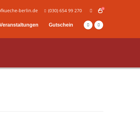
0
fkueche-berlin.de
(030) 654 99 270
Veranstaltungen
Gutschein