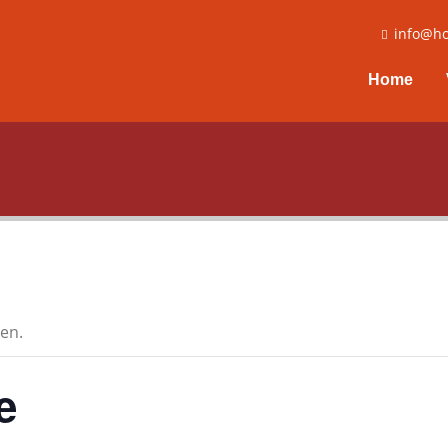
info@ho
Home
en.
e