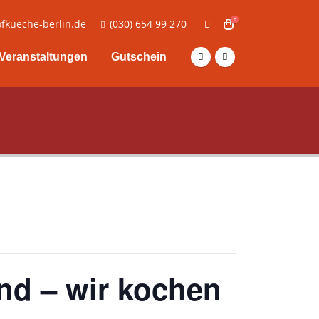
0
fkueche-berlin.de
(030) 654 99 270
Veranstaltungen
Gutschein
nd – wir kochen