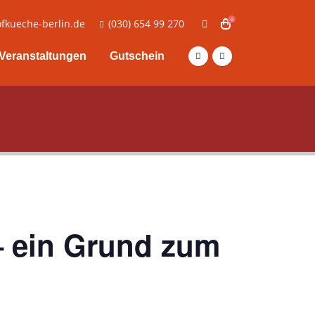
0
fkueche-berlin.de
(030) 654 99 270
Veranstaltungen
Gutschein
– ein Grund zum