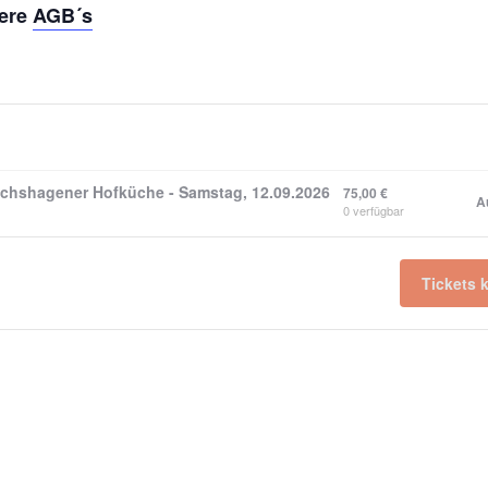
sere
AGB´s
richshagener Hofküche - Samstag, 12.09.2026
75,00
€
A
0
verfügbar
Tickets 