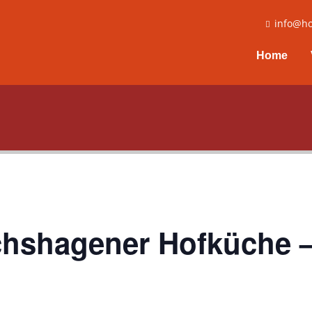
info@ho
Home
ichshagener Hofküche 